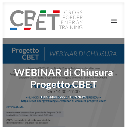
HOME
IL PROGETTO
PARTNER
MEDIA&PRESS
CANDIDATURE
FORMAZIONE
WEBINAR di Chiusura
DELIVERABLE
Progetto CBET
NEWS/EVENTI
LINK
4 DICEMBRE 2020
|
IN
NEWS
RICERCA
LOGIN