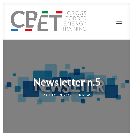
HOME
IL PROGETTO
PARTNER
MEDIA&PRESS
CANDIDATURE
FORMAZIONE
DELIVERABLE
Newsletter n.5
NEWS/EVENTI
16 OTTOBRE 2019
|
IN
NEWS
LINK
RICERCA
LOGIN